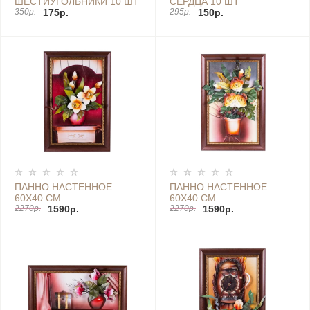
ШЕСТИУГОЛЬНИКИ 10 ШТ
СЕРДЦА 10 ШТ
350р.
175р.
295р.
150р.
ПАННО НАСТЕННОЕ
ПАННО НАСТЕННОЕ
60Х40 СМ
60Х40 СМ
2270р.
1590р.
2270р.
1590р.