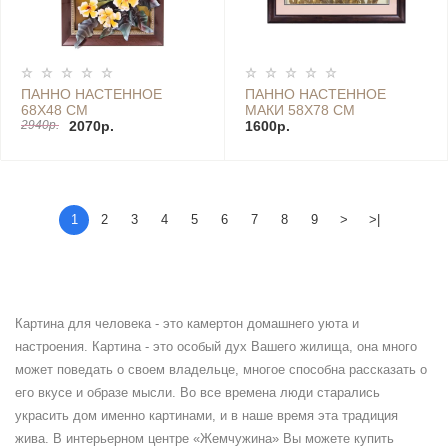
ПАННО НАСТЕННОЕ
ПАННО НАСТЕННОЕ
68Х48 СМ
МАКИ 58Х78 СМ
2940р.
2070р.
1600р.
1
2
3
4
5
6
7
8
9
>
>|
Картина для человека - это камертон домашнего уюта и
настроения. Картина - это особый дух Вашего жилища, она много
может поведать о своем владельце, многое способна рассказать о
его вкусе и образе мысли. Во все времена люди старались
украсить дом именно картинами, и в наше время эта традиция
жива. В интерьерном центре «Жемчужина» Вы можете купить