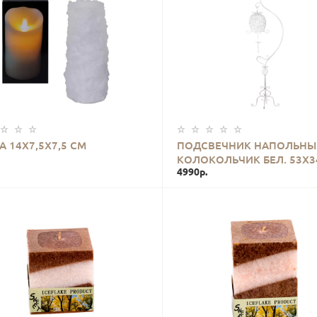
КУПИТЬ
КУПИТЬ
А 14Х7,5Х7,5 СМ
ПОДСВЕЧНИК НАПОЛЬНЫ
КОЛОКОЛЬЧИК БЕЛ. 53Х3
4990р.
СМ