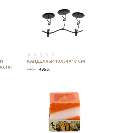
КУПИТЬ
Й
КАНДЕЛЯБР 13Х34Х18 СМ
4Х181
435р.
840р.